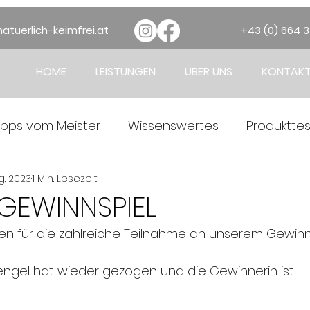
atuerlich-keimfrei.at
+43 (0) 664 
HOME
LEISTUNGEN
ÜBER UNS
KONTAK
ipps vom Meister
Wissenswertes
Produkttes
ug. 2023
1 Min. Lesezeit
GEWINNSPIEL
ben für die zahlreiche Teilnahme an unserem Gewinns
sengel hat wieder gezogen und die Gewinnerin ist: 