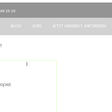
348 25 25
T
BLOG
JOBS
JETZT ANGEBOT ANFORDERN
t
piel; 