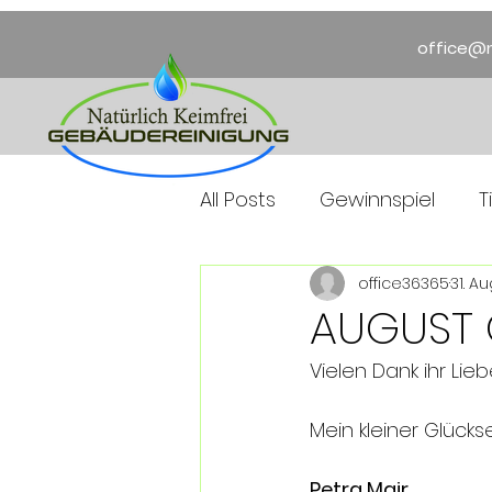
office@n
All Posts
Gewinnspiel
T
office36365
31. A
AUGUST 
Vielen Dank ihr Lie
Mein kleiner Glück
Petra Mair