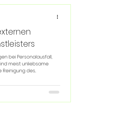
externen
tleisters
en bei Personalausfall,
ind meist unliebsame
Reinigung des...