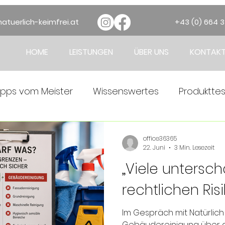
atuerlich-keimfrei.at
+43 (0) 664 
HOME
LEISTUNGEN
ÜBER UNS
KONTAK
ipps vom Meister
Wissenswertes
Produkttes
office36365
22. Juni
3 Min. Lesezeit
„Viele untersch
rechtlichen Risi
Im Gespräch mit Natürlich
Gebäudereinigung über d