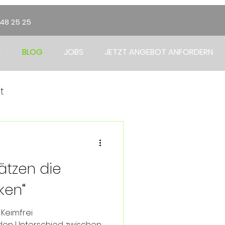
348 25 25
T
BLOG
JOBS
JETZT ANGEBOT ANFORDERN
t
ätzen die
ken“
 Keimfrei
en Unterschied zwischen