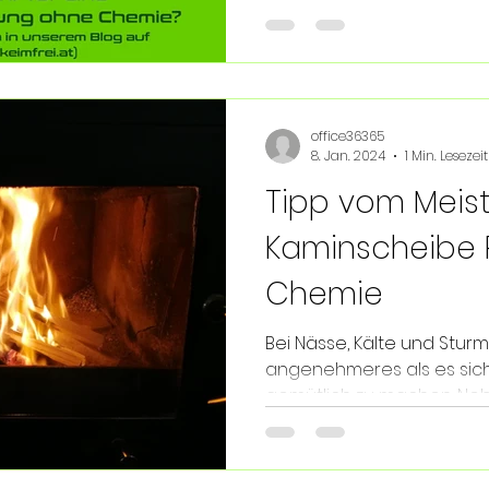
office36365
8. Jan. 2024
1 Min. Lesezeit
Tipp vom Meist
Kaminscheibe 
Chemie
Bei Nässe, Kälte und Sturm
angenehmeres als es sic
gemütlich zu machen. Nebe