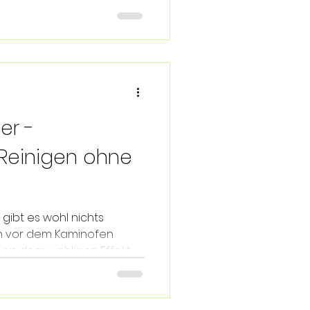
er -
Reinigen ohne
 gibt es wohl nichts
h vor dem Kaminofen
n dem wohligen Effekt,...